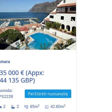
amara
35 000 € (Appx:
44 135 GBP)
uoroda:
Peržiūrėti nuosavybę
PS2228
2
2
2
2
65m
42.60m