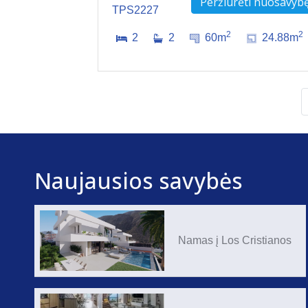
Peržiūrėti nuosavyb
TPS2227
2
2
2
2
60m
24.88m
Naujausios savybės
Namas į Los Cristianos