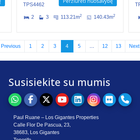
ę
Peržiūrėti nuosavybę
TPS4462
T
2
2
2
3
113.21m
140.43m
Previous
1
2
3
4
5
…
12
13
Next
Susisiekite su mumis
Paul Ruane – Los Gigantes Properties
Calle Flor De Pascua, 23,
38683, Los Gigantes
Tenerife