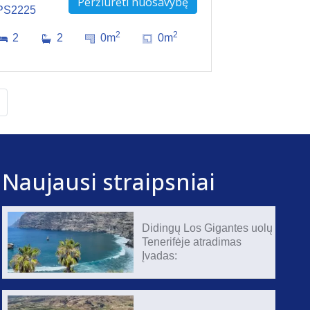
Peržiūrėti nuosavybę
PS2225
2
2
2
2
0m
0m
Naujausi straipsniai
Didingų Los Gigantes uolų
Tenerifėje atradimas
Įvadas: