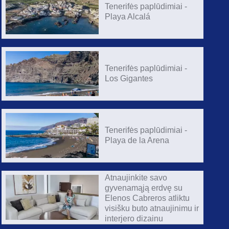
Tenerifės paplūdimiai -
Playa Alcalá
Tenerifės paplūdimiai -
Los Gigantes
Tenerifės paplūdimiai -
Playa de la Arena
Atnaujinkite savo
gyvenamąją erdvę su
Elenos Cabreros atliktu
visišku buto atnaujinimu ir
interjero dizainu