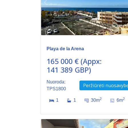
Playa de la Arena
165 000 € (Appx:
141 389 GBP)
Nuoroda:
Peržiūrėti nuosavyb
TPS1800
2
2
1
1
30m
6m