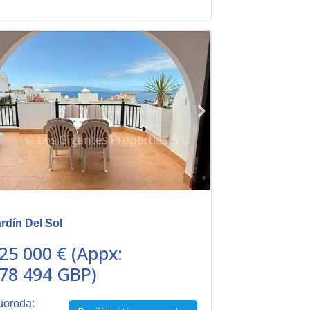
rdín Del Sol
25 000 € (Appx:
78 494 GBP)
uoroda: