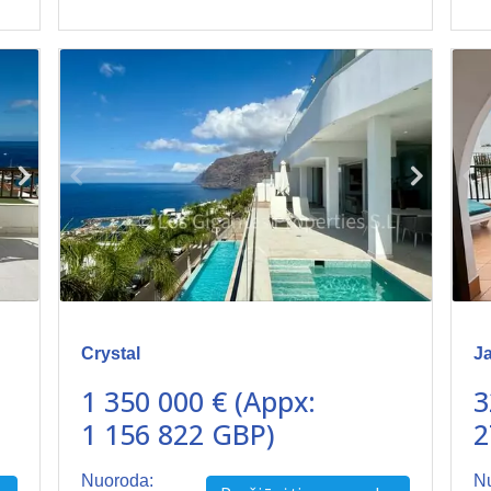
Crystal
Ja
1 350 000 € (Appx:
3
1 156 822 GBP)
2
Nuoroda:
N