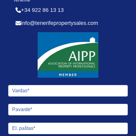
+34 922 86 13 13
info@tenerifepropertysales.com