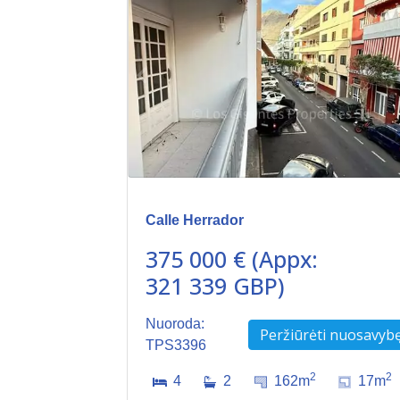
Calle Herrador
375 000 € (Appx:
321 339 GBP)
Nuoroda:
Peržiūrėti nuosavyb
TPS3396
2
2
4
2
162m
17m