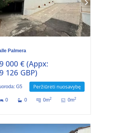
alle Palmera
9 000 € (Appx:
9 126 GBP)
Peržiūrėti nuosavybę
uoroda: G5
2
2
0
0
0m
0m