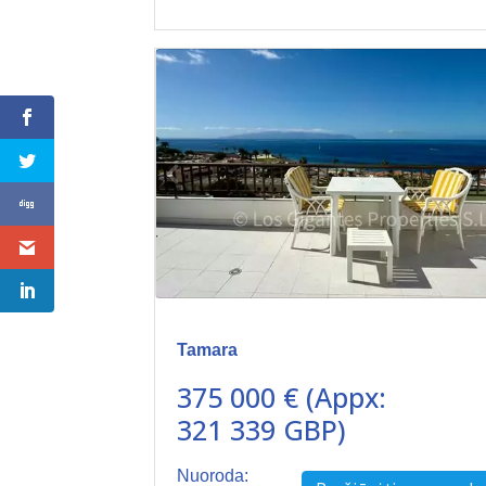
Tamara
375 000 € (Appx:
321 339 GBP)
Nuoroda: