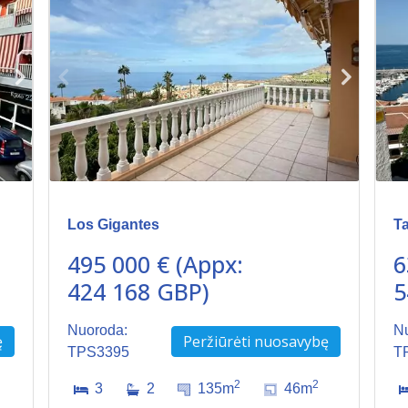
Los Gigantes
T
495 000 € (Appx:
6
424 168 GBP)
5
Nuoroda:
N
ę
Peržiūrėti nuosavybę
TPS3395
T
2
2
3
2
135m
46m