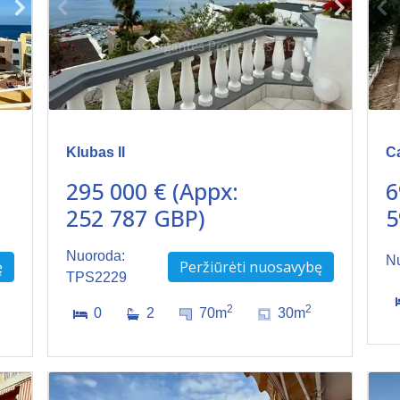
Klubas II
C
295 000 € (Appx:
6
252 787 GBP)
5
Nuoroda:
N
ę
Peržiūrėti nuosavybę
TPS2229
2
2
0
2
70m
30m