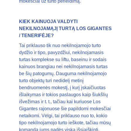
mokesčiai už turto perleidimą.
KIEK KAINUOJA VALDYTI
NEKILNOJAMĄJĮ TURTĄ LOS GIGANTES
/ TENERIFĖJE?
Tai priklauso tik nuo nekilnojamojo turto
dydžio ir tipo, pavyzdžiui, nekilnojamasis
turtas komplekse su liftu, baseinu ir sodais
kainuos brangiau nei nekilnojamasis turtas
be šių patogumų. Dauguma nekilnojamojo
turto objektų turi nedidelį metinį
bendruomenės mokestį, į kurį įskaičiuotas
išlaikymas ir tokios paslaugos kaip šiukšlių
išvežimas ir t. t., tačiau kai kuriuose Los
Gigantes rajonuose šie papildomi mokesčiai
netaikomi. Vėlgi, tai priklauso nuo to, kokio
tipo nekilnojamojo turto ieškote, tačiau mūsų
komanda jums padės viską išsiaiškinti.