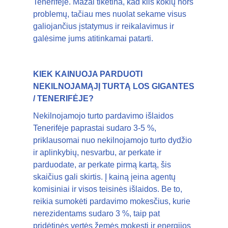
Tenerifėje. Mažai tikėtina, kad kils kokių nors
problemų, tačiau mes nuolat sekame visus
galiojančius įstatymus ir reikalavimus ir
galėsime jums atitinkamai patarti.
KIEK KAINUOJA PARDUOTI
NEKILNOJAMĄJĮ TURTĄ LOS GIGANTES
/ TENERIFĖJE?
Nekilnojamojo turto pardavimo išlaidos
Tenerifėje paprastai sudaro 3-5 %,
priklausomai nuo nekilnojamojo turto dydžio
ir aplinkybių, nesvarbu, ar perkate ir
parduodate, ar perkate pirmą kartą, šis
skaičius gali skirtis. Į kainą įeina agentų
komisiniai ir visos teisinės išlaidos. Be to,
reikia sumokėti pardavimo mokesčius, kurie
nerezidentams sudaro 3 %, taip pat
pridėtinės vertės žemės mokestį ir energijos