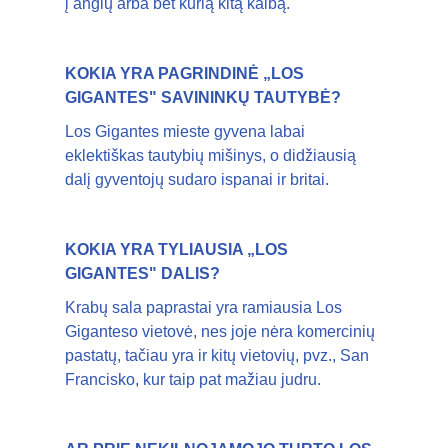
į anglų arba bet kurią kitą kalbą.
KOKIA YRA PAGRINDINĖ „LOS
GIGANTES" SAVININKŲ TAUTYBĖ?
Los Gigantes mieste gyvena labai
eklektiškas tautybių mišinys, o didžiausią
dalį gyventojų sudaro ispanai ir britai.
KOKIA YRA TYLIAUSIA „LOS
GIGANTES" DALIS?
Krabų sala paprastai yra ramiausia Los
Giganteso vietovė, nes joje nėra komercinių
pastatų, tačiau yra ir kitų vietovių, pvz., San
Francisko, kur taip pat mažiau judru.