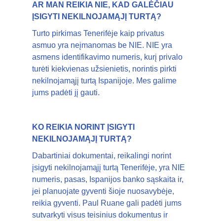
AR MAN REIKIA NIE, KAD GALĖČIAU
ĮSIGYTI NEKILNOJAMĄJĮ TURTĄ?
Turto pirkimas Tenerifėje kaip privatus
asmuo yra neįmanomas be NIE. NIE yra
asmens identifikavimo numeris, kurį privalo
turėti kiekvienas užsienietis, norintis pirkti
nekilnojamąjį turtą Ispanijoje. Mes galime
jums padėti jį gauti.
KO REIKIA NORINT ĮSIGYTI
NEKILNOJAMĄJĮ TURTĄ?
Dabartiniai dokumentai, reikalingi norint
įsigyti nekilnojamąjį turtą Tenerifėje, yra NIE
numeris, pasas, Ispanijos banko sąskaita ir,
jei planuojate gyventi šioje nuosavybėje,
reikia gyventi. Paul Ruane gali padėti jums
sutvarkyti visus teisinius dokumentus ir