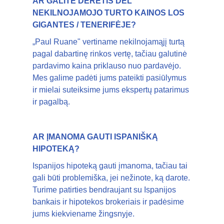
AR GALITE DERĖTIS DĖL
NEKILNOJAMOJO TURTO KAINOS LOS
GIGANTES / TENERIFĖJE?
„Paul Ruane" vertiname nekilnojamąjį turtą
pagal dabartinę rinkos vertę, tačiau galutinė
pardavimo kaina priklauso nuo pardavėjo.
Mes galime padėti jums pateikti pasiūlymus
ir mielai suteiksime jums ekspertų patarimus
ir pagalbą.
AR ĮMANOMA GAUTI ISPANIŠKĄ
HIPOTEKĄ?
Ispanijos hipoteką gauti įmanoma, tačiau tai
gali būti problemiška, jei nežinote, ką darote.
Turime patirties bendraujant su Ispanijos
bankais ir hipotekos brokeriais ir padėsime
jums kiekviename žingsnyje.