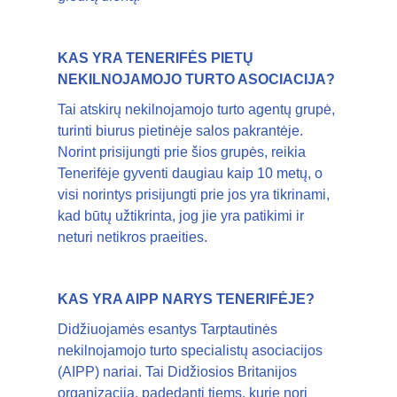
KAS YRA TENERIFĖS PIETŲ
NEKILNOJAMOJO TURTO ASOCIACIJA?
Tai atskirų nekilnojamojo turto agentų grupė,
turinti biurus pietinėje salos pakrantėje.
Norint prisijungti prie šios grupės, reikia
Tenerifėje gyventi daugiau kaip 10 metų, o
visi norintys prisijungti prie jos yra tikrinami,
kad būtų užtikrinta, jog jie yra patikimi ir
neturi netikros praeities.
KAS YRA AIPP NARYS TENERIFĖJE?
Didžiuojamės esantys Tarptautinės
nekilnojamojo turto specialistų asociacijos
(AIPP) nariai. Tai Didžiosios Britanijos
organizacija, padedanti tiems, kurie nori