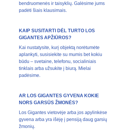
bendruomenės ir taisyklių. Galėsime jums
padėti šiais klausimais.
KAIP SUSITARTI DĖL TURTO LOS
GIGANTES APŽIŪROS?
Kai nustatysite, kurį objektą norėtumėte
aplankyti, susisiekite su mumis bet kokiu
būdu – svetaine, telefonu, socialiniais
tinklais arba užsukite į biurą. Mielai
padėsime.
AR LOS GIGANTES GYVENA KOKIE
NORS GARSŪS ŽMONĖS?
Los Gigantes vietovėje arba jos apylinkėse
gyvena arba yra išėję į pensiją daug garsių
žmonių.