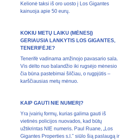
Kelionė taksi iš oro uosto į Los Gigantes
kainuoja apie 50 eurų.
KOKIU METŲ LAIKU (MĖNESĮ)
GERIAUSIA LANKYTIS LOS GIGANTES,
TENERIFĖJE?
Tenerifė vadinama amžinojo pavasario sala.
Vis dėlto nuo balandžio iki rugsėjo mėnesio
čia būna pastebimai šilčiau, o rugpjūtis –
karščiausias metų mėnuo.
KAIP GAUTI NIE NUMERĮ?
Yra įvairių formų, kurias galima gauti iš
vietinės policijos nuovados, kad būtų
užtikrintas NIE numeris. Paul Ruane, „Los
Gigantes Properties s.l." siūlo šią paslaugą ir