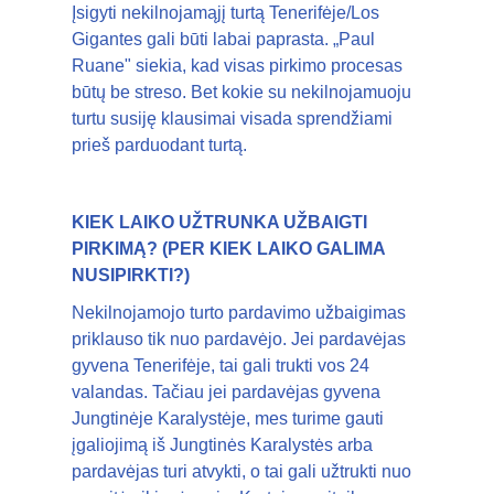
Įsigyti nekilnojamąjį turtą Tenerifėje/Los
Gigantes gali būti labai paprasta. „Paul
Ruane" siekia, kad visas pirkimo procesas
būtų be streso. Bet kokie su nekilnojamuoju
turtu susiję klausimai visada sprendžiami
prieš parduodant turtą.
KIEK LAIKO UŽTRUNKA UŽBAIGTI
PIRKIMĄ? (PER KIEK LAIKO GALIMA
NUSIPIRKTI?)
Nekilnojamojo turto pardavimo užbaigimas
priklauso tik nuo pardavėjo. Jei pardavėjas
gyvena Tenerifėje, tai gali trukti vos 24
valandas. Tačiau jei pardavėjas gyvena
Jungtinėje Karalystėje, mes turime gauti
įgaliojimą iš Jungtinės Karalystės arba
pardavėjas turi atvykti, o tai gali užtrukti nuo