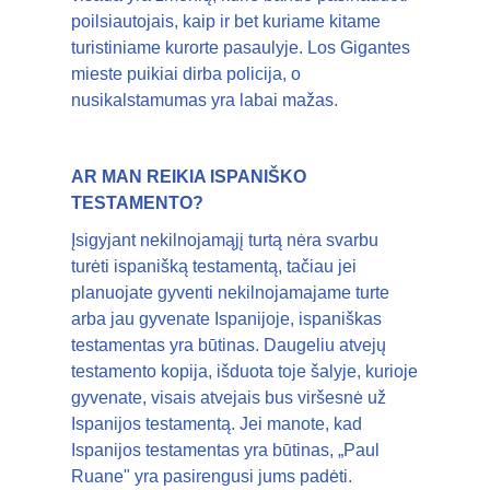
poilsiautojais, kaip ir bet kuriame kitame
turistiniame kurorte pasaulyje. Los Gigantes
mieste puikiai dirba policija, o
nusikalstamumas yra labai mažas.
AR MAN REIKIA ISPANIŠKO
TESTAMENTO?
Įsigyjant nekilnojamąjį turtą nėra svarbu
turėti ispanišką testamentą, tačiau jei
planuojate gyventi nekilnojamajame turte
arba jau gyvenate Ispanijoje, ispaniškas
testamentas yra būtinas. Daugeliu atvejų
testamento kopija, išduota toje šalyje, kurioje
gyvenate, visais atvejais bus viršesnė už
Ispanijos testamentą. Jei manote, kad
Ispanijos testamentas yra būtinas, „Paul
Ruane" yra pasirengusi jums padėti.