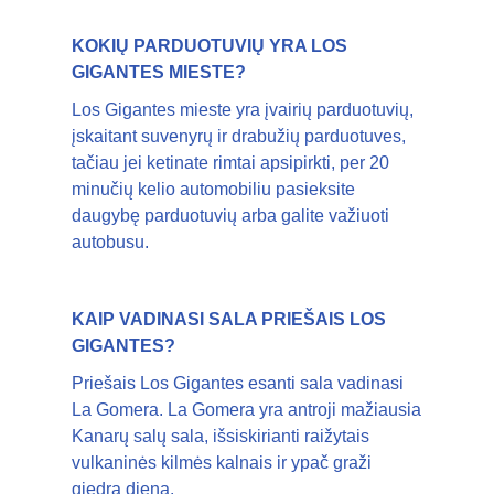
KOKIŲ PARDUOTUVIŲ YRA LOS
GIGANTES MIESTE?
Los Gigantes mieste yra įvairių parduotuvių,
įskaitant suvenyrų ir drabužių parduotuves,
tačiau jei ketinate rimtai apsipirkti, per 20
minučių kelio automobiliu pasieksite
daugybę parduotuvių arba galite važiuoti
autobusu.
KAIP VADINASI SALA PRIEŠAIS LOS
GIGANTES?
Priešais Los Gigantes esanti sala vadinasi
La Gomera. La Gomera yra antroji mažiausia
Kanarų salų sala, išsiskirianti raižytais
vulkaninės kilmės kalnais ir ypač graži
giedrą dieną.