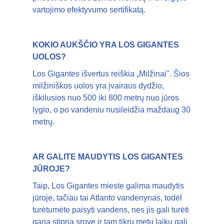
vartojimo efektyvumo sertifikatą.
KOKIO AUKŠČIO YRA LOS GIGANTES
UOLOS?
Los Gigantes išvertus reiškia „Milžinai". Šios
milžiniškos uolos yra įvairaus dydžio,
iškilusios nuo 500 iki 800 metrų nuo jūros
lygio, o po vandeniu nusileidžia maždaug 30
metrų.
AR GALITE MAUDYTIS LOS GIGANTES
JŪROJE?
Taip, Los Gigantes mieste galima maudytis
jūroje, tačiau tai Atlanto vandenynas, todėl
turėtumėte paisyti vandens, nes jis gali turėti
gana stiprią srovę ir tam tikru metų laiku gali