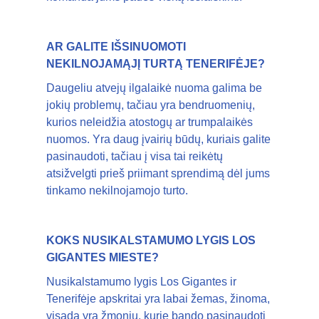
AR GALITE IŠSINUOMOTI
NEKILNOJAMĄJĮ TURTĄ TENERIFĖJE?
Daugeliu atvejų ilgalaikė nuoma galima be
jokių problemų, tačiau yra bendruomenių,
kurios neleidžia atostogų ar trumpalaikės
nuomos. Yra daug įvairių būdų, kuriais galite
pasinaudoti, tačiau į visa tai reikėtų
atsižvelgti prieš priimant sprendimą dėl jums
tinkamo nekilnojamojo turto.
KOKS NUSIKALSTAMUMO LYGIS LOS
GIGANTES MIESTE?
Nusikalstamumo lygis Los Gigantes ir
Tenerifėje apskritai yra labai žemas, žinoma,
visada yra žmonių, kurie bando pasinaudoti