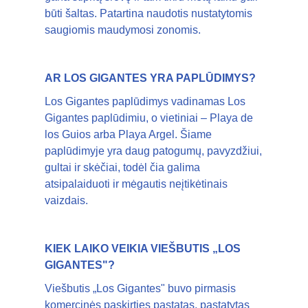
būti šaltas. Patartina naudotis nustatytomis
saugiomis maudymosi zonomis.
AR LOS GIGANTES YRA PAPLŪDIMYS?
Los Gigantes paplūdimys vadinamas Los
Gigantes paplūdimiu, o vietiniai – Playa de
los Guios arba Playa Argel. Šiame
paplūdimyje yra daug patogumų, pavyzdžiui,
gultai ir skėčiai, todėl čia galima
atsipalaiduoti ir mėgautis neįtikėtinais
vaizdais.
KIEK LAIKO VEIKIA VIEŠBUTIS „LOS
GIGANTES"?
Viešbutis „Los Gigantes" buvo pirmasis
komercinės paskirties pastatas, pastatytas