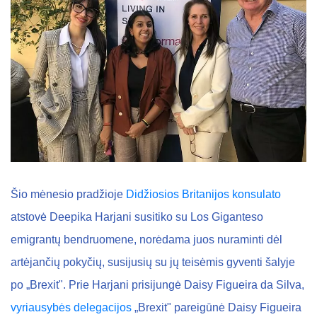
Šio mėnesio pradžioje
Didžiosios Britanijos konsulato
atstovė Deepika Harjani susitiko su Los Giganteso
emigrantų bendruomene, norėdama juos nuraminti dėl
artėjančių pokyčių, susijusių su jų teisėmis gyventi šalyje
po „Brexit". Prie Harjani prisijungė Daisy Figueira da Silva,
vyriausybės delegacijos
„Brexit" pareigūnė Daisy Figueira