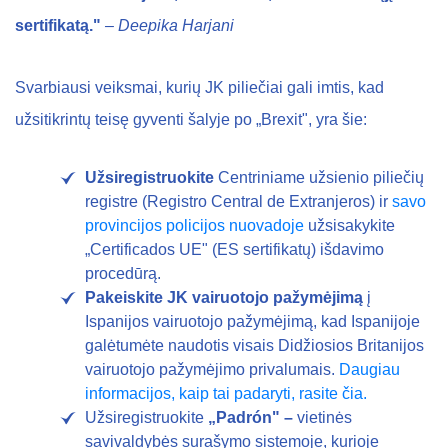
sertifikatą."
– Deepika Harjani
Svarbiausi veiksmai, kurių JK piliečiai gali imtis, kad
užsitikrintų teisę gyventi šalyje po „Brexit", yra šie:
Užsiregistruokite
Centriniame užsienio piliečių
registre (Registro Central de Extranjeros) ir
savo
provincijos policijos nuovadoje
užsisakykite
„Certificados UE" (ES sertifikatų) išdavimo
procedūrą.
Pakeiskite JK vairuotojo pažymėjimą
į
Ispanijos vairuotojo pažymėjimą, kad Ispanijoje
galėtumėte naudotis visais Didžiosios Britanijos
vairuotojo pažymėjimo privalumais.
Daugiau
informacijos, kaip tai padaryti, rasite čia.
Užsiregistruokite
„Padrón" –
vietinės
savivaldybės surašymo sistemoje, kurioje