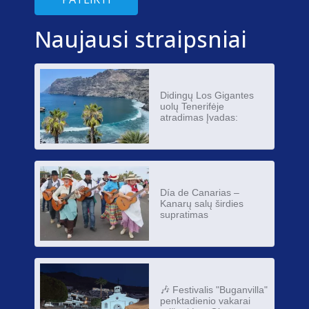
Naujausi straipsniai
Didingų Los Gigantes
uolų Tenerifėje
atradimas Įvadas:
Día de Canarias –
Kanarų salų širdies
supratimas
🎶 Festivalis "Buganvilla"
penktadienio vakarai