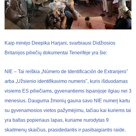
Kaip minėjo Deepika Harjani, svarbiausi Didžiosios
Britanijos piliečių dokumentai Tenerifėje yra šie:
NIE – Tai reiškia „Número de Identificación de Extranjero"
arba „Užsienio identifikavimo numeris", kuris išduodamas
visiems ES piliečiams, gyvenantiems Ispanijoje ilgiau nei 3
mėnesius. Dauguma žmonių gauna savo NIE numerį kartu
su gyvenamosios vietos pažymėjimu, tačiau kai kuriems tai
yra baltas popieriaus lapas, kuriame nurodytas 9
skaitmenų skaičius, prasidedantis ir pasibaigiantis raide.