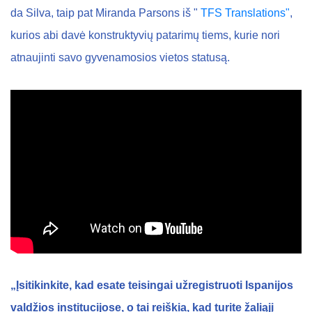
da Silva, taip pat Miranda Parsons iš "
TFS Translations"
,
kurios abi davė konstruktyvių patarimų tiems, kurie nori
atnaujinti savo gyvenamosios vietos statusą.
„Įsitikinkite, kad esate teisingai užregistruoti Ispanijos
valdžios institucijose, o tai reiškia, kad turite žaliąjį