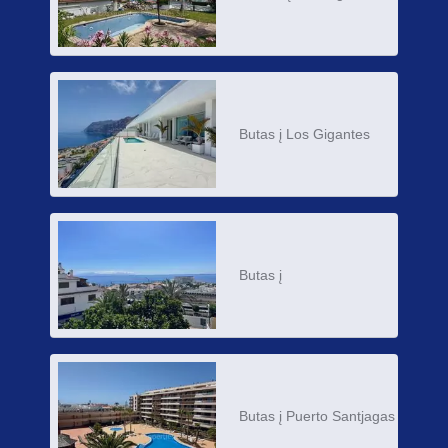
Butas į Los Gigantes
Butas į
Butas į Puerto Santjagas