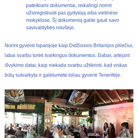
pateikiami dokumentai, reikalingi norint
užsiregistruoti pas gydytoją arba vietinėse
mokyklose. Šį dokumentą galite gauti savo
savivaldybės rotušėje.
Norint gyventi Ispanijoje kaip Didžiosios Britanijos piliečiui,
labai svarbu turėti tvarkingus dokumentus. Dabar, artėjant
išvykimo datai, kaip niekada svarbu užtikrinti, kad viskas
būtų sutvarkyta ir galėtumėte toliau gyventi Tenerifėje.