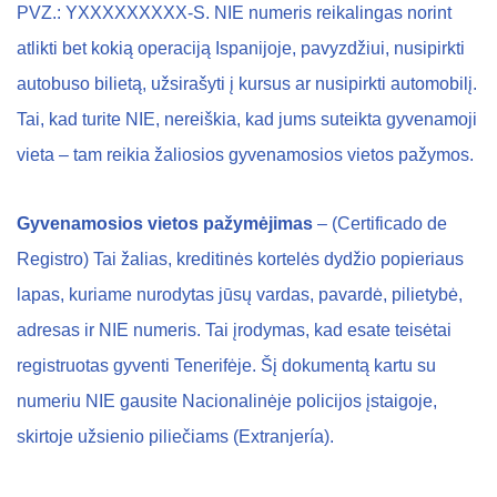
PVZ.: YXXXXXXXXX-S. NIE numeris reikalingas norint
atlikti bet kokią operaciją Ispanijoje, pavyzdžiui, nusipirkti
autobuso bilietą, užsirašyti į kursus ar nusipirkti automobilį.
Tai, kad turite NIE, nereiškia, kad jums suteikta gyvenamoji
vieta – tam reikia žaliosios gyvenamosios vietos pažymos.
Gyvenamosios vietos pažymėjimas
– (Certificado de
Registro) Tai žalias, kreditinės kortelės dydžio popieriaus
lapas, kuriame nurodytas jūsų vardas, pavardė, pilietybė,
adresas ir NIE numeris. Tai įrodymas, kad esate teisėtai
registruotas gyventi Tenerifėje. Šį dokumentą kartu su
numeriu NIE gausite Nacionalinėje policijos įstaigoje,
skirtoje užsienio piliečiams (Extranjería).