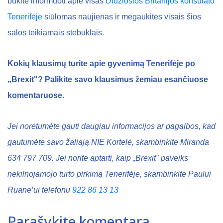
būkite informuoti apie visas
Didžiosios Britanijos konsulato
Tenerifėje
siūlomas naujienas ir mėgaukitės visais šios
salos teikiamais stebuklais.
Kokių klausimų turite apie gyvenimą Tenerifėje po
„Brexit"? Palikite savo klausimus žemiau esančiuose
komentaruose.
Jei norėtumėte gauti daugiau informacijos ar pagalbos, kad
gautumėte savo žaliąją NIE Kortelė, skambinkite Miranda
634 797 709. Jei norite aptarti, kaip „Brexit" paveiks
nekilnojamojo turto pirkimą Tenerifėje, skambinkite Paului
Ruane’ui telefonu
922 86 13 13
Parašykite komentarą