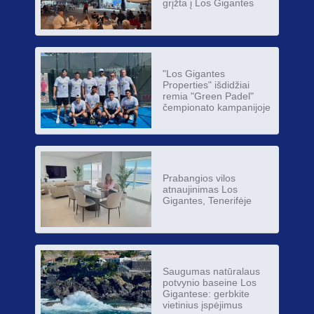
grįžta į Los Gigantes
"Los Gigantes
Properties" išdidžiai
remia "Green Padel"
čempionato kampanijoje
Prabangios vilos
atnaujinimas Los
Gigantes, Tenerifėje
Saugumas natūralaus
potvynio baseine Los
Gigantese: gerbkite
vietinius įspėjimus