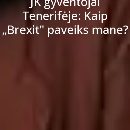
JK gyventojai
Tenerifėje: Kaip
„Brexit" paveiks mane?