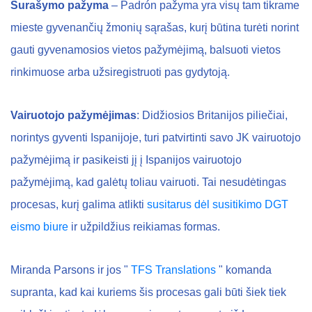
Surašymo pažyma
– Padrón pažyma yra visų tam tikrame
mieste gyvenančių žmonių sąrašas, kurį būtina turėti norint
gauti gyvenamosios vietos pažymėjimą, balsuoti vietos
rinkimuose arba užsiregistruoti pas gydytoją.
Vairuotojo pažymėjimas
: Didžiosios Britanijos piliečiai,
norintys gyventi Ispanijoje, turi patvirtinti savo JK vairuotojo
pažymėjimą ir pasikeisti jį į Ispanijos vairuotojo
pažymėjimą, kad galėtų toliau vairuoti. Tai nesudėtingas
procesas, kurį galima atlikti
susitarus dėl susitikimo DGT
eismo biure
ir užpildžius reikiamas formas.
Miranda Parsons ir jos "
TFS Translations
" komanda
supranta, kad kai kuriems šis procesas gali būti šiek tiek