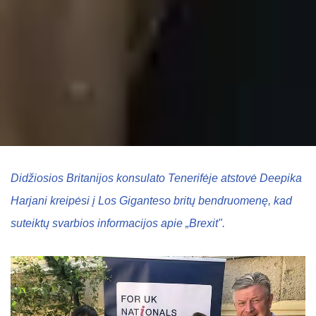
Didžiosios Britanijos konsulato Tenerifėje atstovė Deepika
Harjani kreipėsi į Los Giganteso britų bendruomenę, kad
suteiktų svarbios informacijos apie „Brexit".