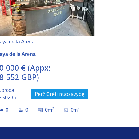
aya de la Arena
aya de la Arena
0 000 € (Appx:
8 552 GBP)
uoroda:
Peržiūrėti nuosavybę
PS0235
2
2
0
0
0m
0m