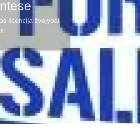
antese
os licencija žvejybai
i.