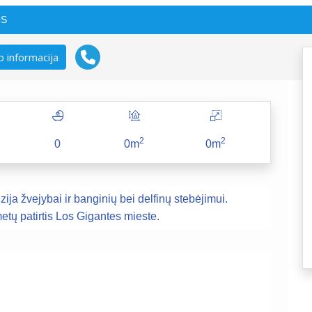
OS
 informacija
2
2
0
0m
0m
zija žvejybai ir banginių bei delfinų stebėjimui.
metų patirtis Los Gigantes mieste.