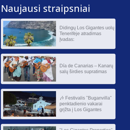
Naujausi straipsniai
Didingų Los Gigantes uolų
Tenerifėje atradimas
Įvadas:
Día de Canarias – Kanarų
salų širdies supratimas
🎶 Festivalis "Buganvilla"
penktadienio vakarai
grįžta į Los Gigantes