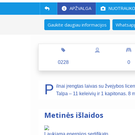
APŽVALGA
NUOTRAUK
Gaukite daugiau informacijos
Whatsapp
0228
0
P
ilnai įrengtas laivas su žvejybos licen
Talpa – 11 keleivių ir 1 kapitonas. 8 
Metinės išlaidos
Laukiama energijos sertifikato