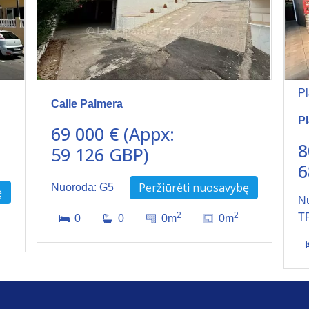
Pl
Calle Palmera
Pl
69 000 € (Appx:
8
59 126 GBP)
6
Peržiūrėti nuosavybę
Nuoroda: G5
ę
N
2
2
T
0
0
0m
0m