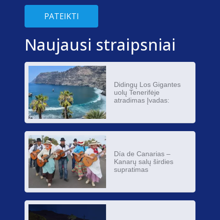
PATEIKTI
Naujausi straipsniai
Didingų Los Gigantes
uolų Tenerifėje
atradimas Įvadas:
Día de Canarias –
Kanarų salų širdies
supratimas