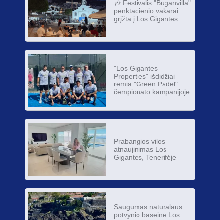
🎶 Festivalis "Buganvilla"
penktadienio vakarai
grįžta į Los Gigantes
"Los Gigantes
Properties" išdidžiai
remia "Green Padel"
čempionato kampanijoje
Prabangios vilos
atnaujinimas Los
Gigantes, Tenerifėje
Saugumas natūralaus
potvynio baseine Los