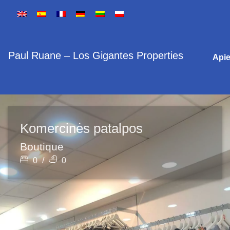
Paul Ruane – Los Gigantes Properties
Api
Komercinės patalpos
Boutique
0
/
0