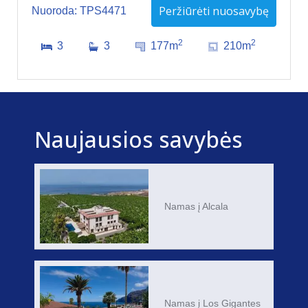
Peržiūrėti nuosavybę
Nuoroda: TPS4471
2
2
3
3
177m
210m
Naujausios savybės
Namas į Alcala
Namas į Los Gigantes