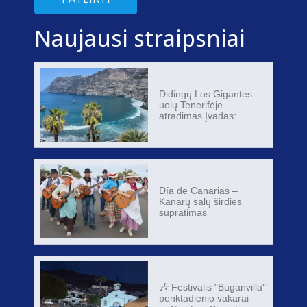
Naujausi straipsniai
Didingų Los Gigantes
uolų Tenerifėje
atradimas Įvadas:
Día de Canarias –
Kanarų salų širdies
supratimas
🎶 Festivalis "Buganvilla"
penktadienio vakarai