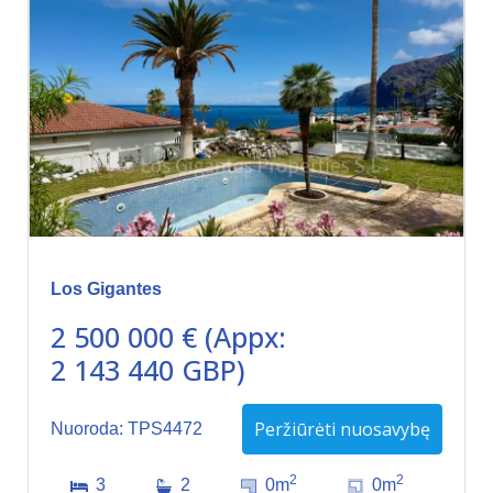
Los Gigantes
2 500 000 € (Appx:
2 143 440 GBP)
Peržiūrėti nuosavybę
Nuoroda: TPS4472
2
2
3
2
0m
0m