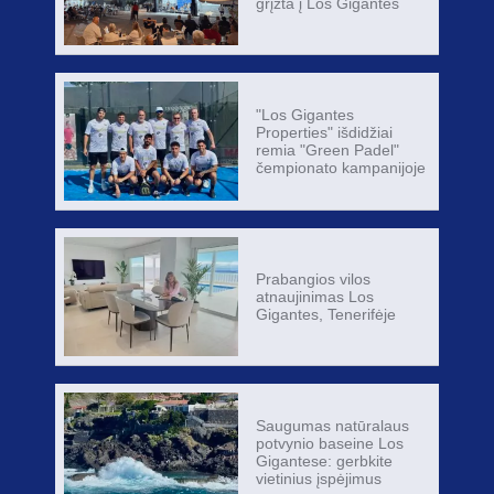
grįžta į Los Gigantes
"Los Gigantes
Properties" išdidžiai
remia "Green Padel"
čempionato kampanijoje
Prabangios vilos
atnaujinimas Los
Gigantes, Tenerifėje
Saugumas natūralaus
potvynio baseine Los
Gigantese: gerbkite
vietinius įspėjimus