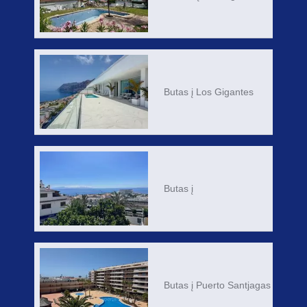
Butas į Los Gigantes
Butas į
Butas į Puerto Santjagas