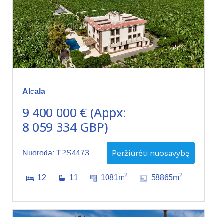
Alcala
9 400 000 € (Appx:
8 059 334 GBP)
Peržiūrėti nuosavybę
Nuoroda: TPS4473
2
2
12
11
1081m
58865m