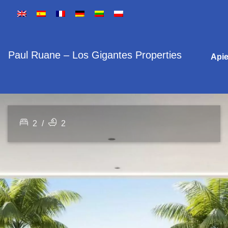
Paul Ruane – Los Gigantes Properties
Api
2
/
2