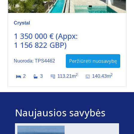
Crystal
1 350 000 € (Appx:
1 156 822 GBP)
Peržiūrėti nuosavybę
Nuoroda: TPS4462
2
2
2
3
113.21m
140.43m
Naujausios savybės