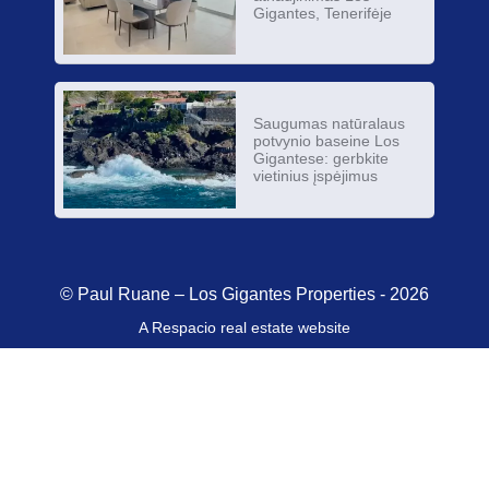
Gigantes, Tenerifėje
Saugumas natūralaus
potvynio baseine Los
Gigantese: gerbkite
vietinius įspėjimus
© Paul Ruane – Los Gigantes Properties - 2026
A Respacio real estate website