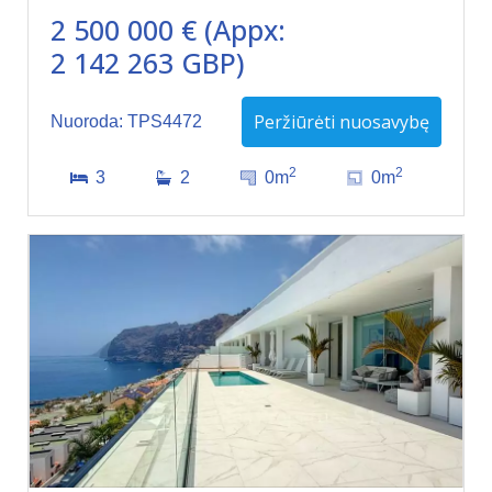
2 500 000 € (Appx:
2 142 263 GBP)
Peržiūrėti nuosavybę
Nuoroda: TPS4472
2
2
3
2
0m
0m