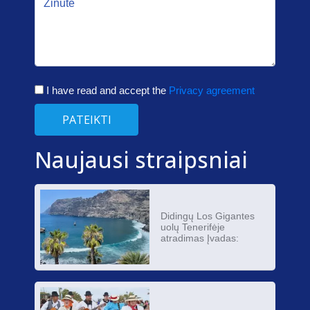
I have read and accept the
Privacy agreement
PATEIKTI
Naujausi straipsniai
Didingų Los Gigantes
uolų Tenerifėje
atradimas Įvadas: