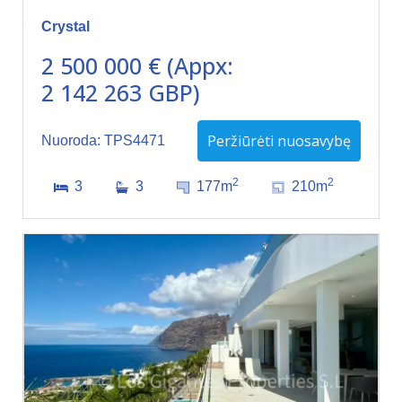
Crystal
2 500 000 € (Appx:
2 142 263 GBP)
Peržiūrėti nuosavybę
Nuoroda: TPS4471
2
2
3
3
177m
210m