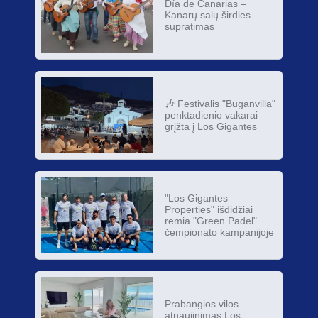
Día de Canarias –
Kanarų salų širdies
supratimas
🎶 Festivalis "Buganvilla"
penktadienio vakarai
grįžta į Los Gigantes
"Los Gigantes
Properties" išdidžiai
remia "Green Padel"
čempionato kampanijoje
Prabangios vilos
atnaujinimas Los