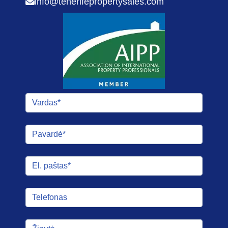
info@tenerifepropertysales.com