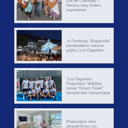
Día de Canarias –
Kanarų salų širdies
supratimas
🎶 Festivalis "Buganvilla"
penktadienio vakarai
grįžta į Los Gigantes
"Los Gigantes
Properties" išdidžiai
remia "Green Padel"
čempionato kampanijoje
Prabangios vilos
atnaujinimas Los