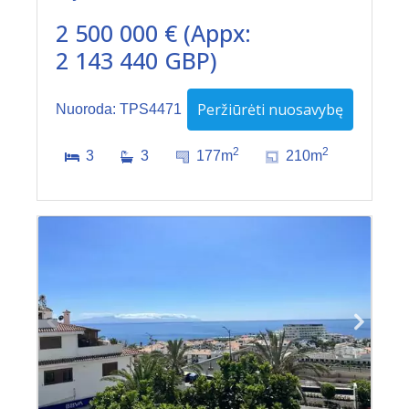
2 500 000 € (Appx:
2 143 440 GBP)
Peržiūrėti nuosavybę
Nuoroda: TPS4471
2
2
3
3
177m
210m