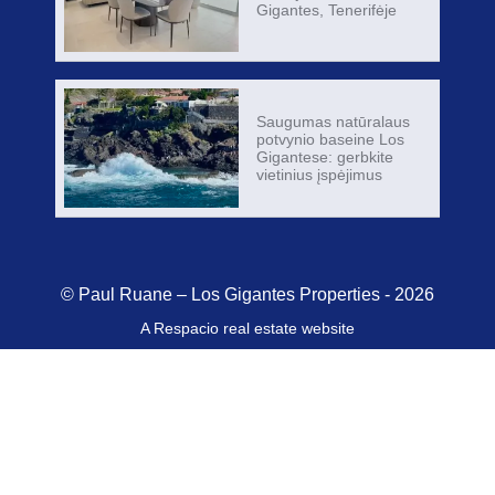
Gigantes, Tenerifėje
Saugumas natūralaus
potvynio baseine Los
Gigantese: gerbkite
vietinius įspėjimus
© Paul Ruane – Los Gigantes Properties - 2026
A Respacio real estate website