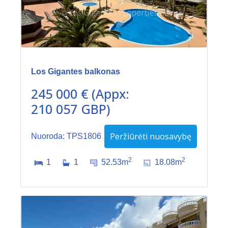
Los Gigantes balkonas
245 000 € (Appx:
210 057 GBP)
Peržiūrėti nuosavybę
Nuoroda: TPS1806
2
2
1
1
52.53m
18.08m