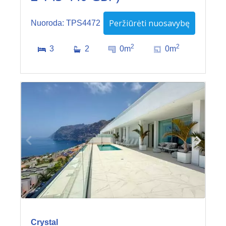
Peržiūrėti nuosavybę
Nuoroda: TPS4472
2
2
3
2
0m
0m
Crystal