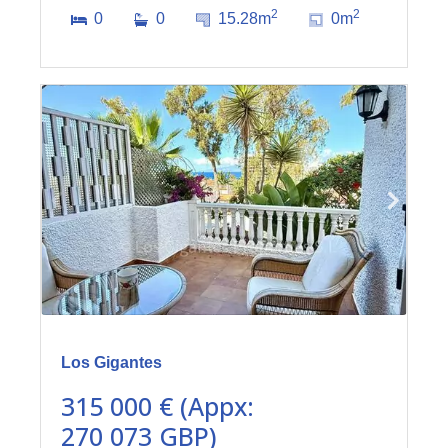
2
2
0
0
15.28m
0m
Los Gigantes
315 000 € (Appx:
270 073 GBP)