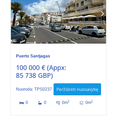
Puerto Santjagas
100 000 € (Appx:
85 738 GBP)
Peržiūrėti nuosavybę
Nuoroda: TPS0237
2
2
0
0
0m
0m