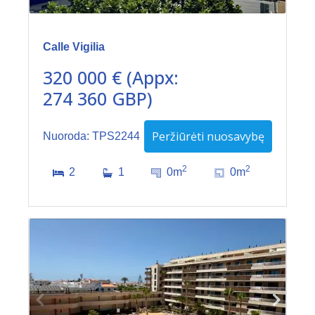
Calle Vigilia
320 000 € (Appx:
274 360 GBP)
Peržiūrėti nuosavybę
Nuoroda: TPS2244
2
2
2
1
0m
0m