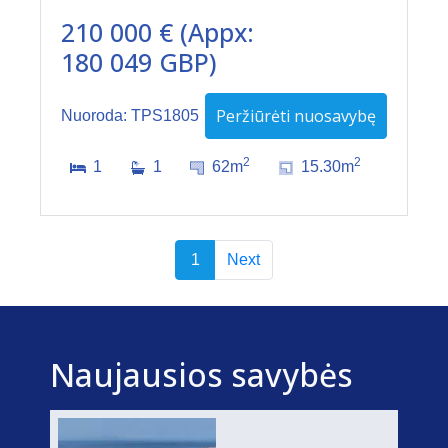
210 000 € (Appx:
180 049 GBP)
Peržiūrėti nuosavybę
Nuoroda: TPS1805
2
2
1
1
62m
15.30m
1
Next
Naujausios savybės