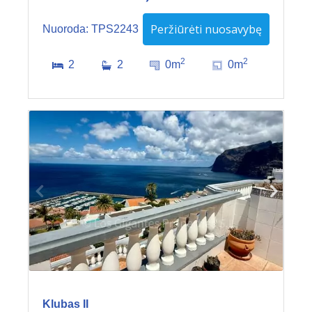
Peržiūrėti nuosavybę
Nuoroda: TPS2243
2
2
2
2
0m
0m
Klubas II