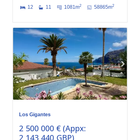
2
2
12
11
1081m
58865m
Los Gigantes
2 500 000 € (Appx:
2 143 440 GBP)