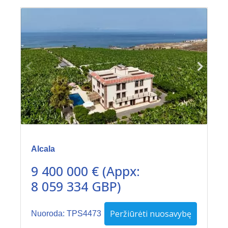
Alcala
9 400 000 € (Appx:
8 059 334 GBP)
Peržiūrėti nuosavybę
Nuoroda: TPS4473