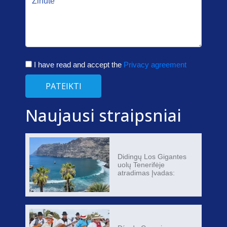
I have read and accept the
Privacy agreement
PATEIKTI
Naujausi straipsniai
Didingų Los Gigantes
uolų Tenerifėje
atradimas Įvadas: